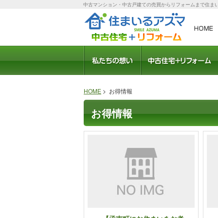
中古マンション・中古戸建ての売買からリフォームまで住ま
会社概要
スタッフ紹介
モデルルーム
職人さん紹介
社長ブログ
ブログ
受賞歴
中古住宅のメリット
おすすめリフォームプ
住宅ローン相談
HOME
> お得情報
お得情報