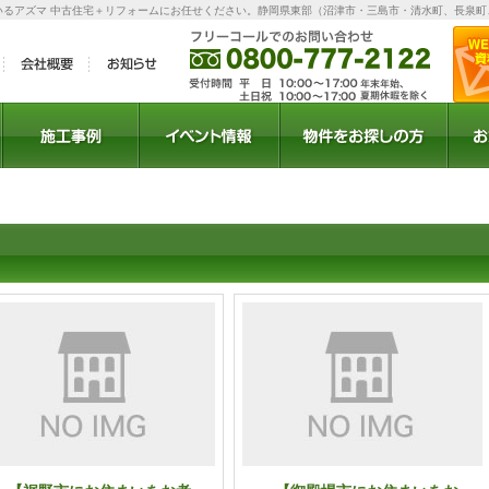
いるアズマ 中古住宅＋リフォームにお任せください。静岡県東部（沼津市・三島市・清水町、長泉町
ラン
施工事例
イベント
セミナー
お得情報
物件検索
物件リクエスト