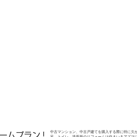
中古マンション、中古戸建てを購入する際に特に欠
呂、トイレ、洗面所のリフォームは住まいるアズマ