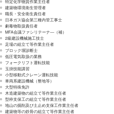
特定化学物質作業主任者
建築物環境衛生管理者
職長・安全衛生責任者
日本ガス協会第三種内管工事士
劇毒物取扱責任者
MFA会議ファシリテーナ―（補）
2級建設機械施工技士
足場の組立て等作業主任者
ブロック塀診断士
低圧電気取扱の業務
フォークリフト運転技能
玉掛技能講習
小型移動式クレーン運転技能
車両系建設機械（整地等）
大型特殊免許
木造建築物の組立て等作業主任者
型枠支保工の組立て等作業主任者
地山の掘削及び土止め支保工作業主任者
建築物等の鉄骨の組立て等作業主任者