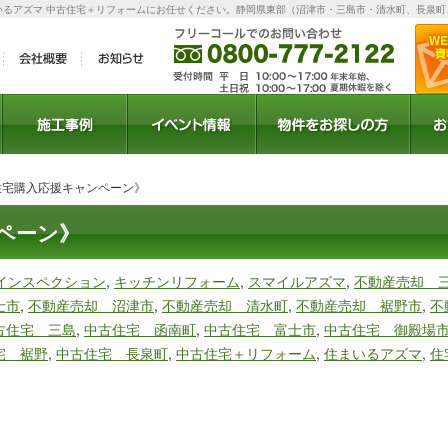
いるアズマ 中古住宅＋リフォームにお任せください。静岡県東部（沼津市・三島市・清水町、長泉町
ラン
施工事例
イベント
セミナー
お得情報
物件検索
物件リクエスト
住宅購入応援キャンペーン》
ペーン》
インスペクション
,
キッチンリフォーム
,
スマイルアズマ
,
不動産売却 
士市
,
不動産売却 沼津市
,
不動産売却 清水町
,
不動産売却 裾野市
,
不
古住宅 三島
,
中古住宅 函南町
,
中古住宅 富士市
,
中古住宅 御殿場
宅 裾野
,
中古住宅 長泉町
,
中古住宅＋リフォーム
,
住まいるアズマ
,
住