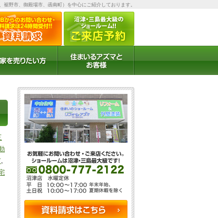
、裾野市、御殿場市、函南町）を中心にご紹介しております。
お客様の声
お客様インタビュー
三
動
市
,
宅