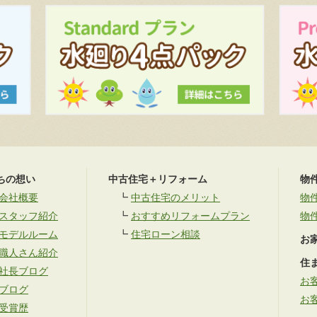
ちの想い
中古住宅＋リフォーム
物
会社概要
┗
中古住宅のメリット
物
スタッフ紹介
┗
おすすめリフォームプラン
物
モデルルーム
┗
住宅ローン相談
お
職人さん紹介
住
社長ブログ
お
ブログ
お
受賞歴