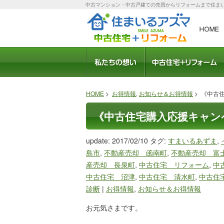
中古マンション・中古戸建ての売買からリフォームまで住ま
会社概要
スタッフ紹介
モデルルーム
職人さん紹介
社長ブログ
ブログ
受賞歴
中古住宅のメリット
おすすめリフォームプ
住宅ローン相談
HOME
>
お得情報
,
お知らせ＆お得情報
> 《中古
《中古住宅購入応援キャン
update: 2017/02/10
タグ:
すまいるあずま
,
島市
,
不動産売却 函南町
,
不動産売却 富
産売却 長泉町
,
中古住宅 リフォーム
,
中
中古住宅 沼津
,
中古住宅 清水町
,
中古住
診断
|
お得情報
,
お知らせ＆お得情報
お元気さまです。