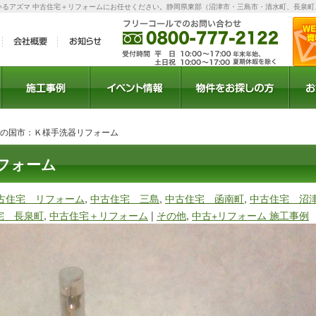
いるアズマ 中古住宅＋リフォームにお任せください。静岡県東部（沼津市・三島市・清水町、長泉町
ラン
施工事例
イベント
セミナー
お得情報
物件検索
物件リクエスト
豆の国市：Ｋ様手洗器リフォーム
フォーム
古住宅 リフォーム
,
中古住宅 三島
,
中古住宅 函南町
,
中古住宅 沼
宅 長泉町
,
中古住宅＋リフォーム
|
その他
,
中古+リフォーム 施工事例