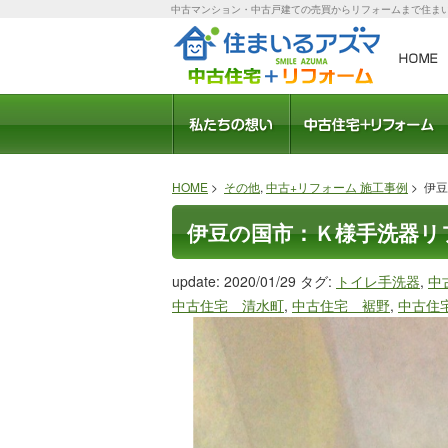
中古マンション・中古戸建ての売買からリフォームまで住ま
会社概要
スタッフ紹介
モデルルーム
職人さん紹介
社長ブログ
ブログ
受賞歴
中古住宅のメリット
おすすめリフォームプ
住宅ローン相談
HOME
>
その他
,
中古+リフォーム 施工事例
> 伊
伊豆の国市：Ｋ様手洗器リ
update: 2020/01/29
タグ:
トイレ手洗器
,
中
中古住宅 清水町
,
中古住宅 裾野
,
中古住