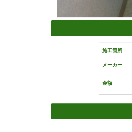
施工箇所
メーカー
金額