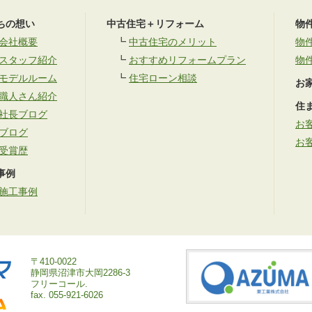
ちの想い
中古住宅＋リフォーム
物
会社概要
┗
中古住宅のメリット
物
スタッフ紹介
┗
おすすめリフォームプラン
物
モデルルーム
┗
住宅ローン相談
お
職人さん紹介
住
社長ブログ
お
ブログ
お
受賞歴
事例
施工事例
〒410-0022
静岡県沼津市大岡2286-3
フリーコール.
fax. 055-921-6026