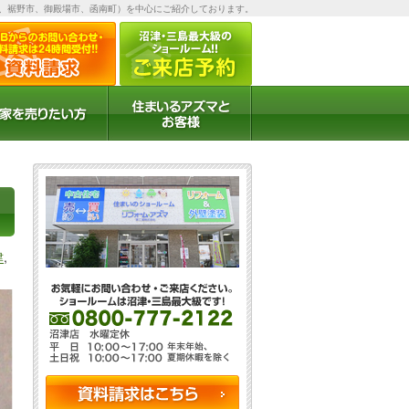
、裾野市、御殿場市、函南町）を中心にご紹介しております。
お客様の声
お客様インタビュー
津
,