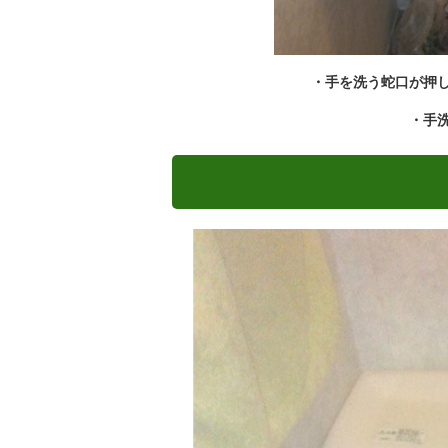
・手を洗う蛇口が押
・手