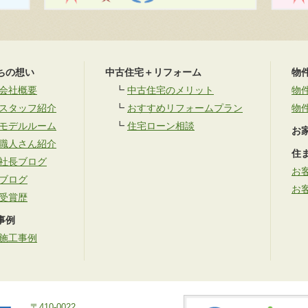
ちの想い
中古住宅＋リフォーム
物
会社概要
┗
中古住宅のメリット
物
スタッフ紹介
┗
おすすめリフォームプラン
物
モデルルーム
┗
住宅ローン相談
お
職人さん紹介
住
社長ブログ
お
ブログ
お
受賞歴
事例
施工事例
〒410-0022