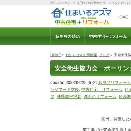
中古マンション・中古戸建ての売買からリフォームまで住ま
会社概要
スタッフ紹介
モデルルーム
職人さん紹介
社長ブログ
ブログ
受賞歴
中古住宅のメリット
おすすめリフォームプ
住宅ローン相談
HOME
>
お知らせ＆お得情報
,
ブログ
> 安全衛生
安全衛生協力会 ボーリン
update: 2023/06/25
タグ:
お風呂リフォーム
ンジフード交換
,
中古住宅 リフォーム
,
住
マ
,
外壁屋根塗装
,
洗面台リフォーム
,
給湯器
先日、開催した
東工業では安全衛生協力