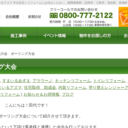
いるアズマ 中古住宅＋リフォームにお任せください。静岡県東部（沼津市・三島市・清水町、長泉町
ラン
施工事例
イベント
セミナー
お得情報
物件検索
物件リクエスト
協力会 ボーリング大会
グ大会
,
すまいるあずま
,
アラウーノ
,
キッチンリフォーム
,
トイレリフォーム
,
まいるアズマ
,
住宅取得 助成金
,
内装リフォーム
,
塗り替えレンジャー
リフォーム
|
お知らせ＆お得情報
,
ブログ
こんにちは！田代です！
ボーリング大会について紹介させて頂きます。
会という下請け業者様と連携した会合を行っております。