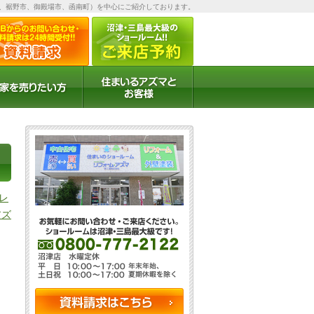
、裾野市、御殿場市、函南町）を中心にご紹介しております。
お客様の声
お客様インタビュー
レ
アズ