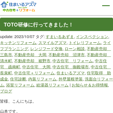
TOTO研修に行ってきました！
update: 2023/10/07
タグ:
すまいるあずま
,
インスペクション
,
キッチンリフォーム
,
スマイルアズマ
,
トイレリフォーム
,
ライ
フプランニング
,
レンジフード交換
,
ローン相談
,
不動産売却
三島市
,
不動産売却 大岡
,
不動産売却 沼津市
,
不動産売却
清水町
,
不動産売却 裾野市
,
中古住宅 リフォーム
,
中古住
宅 函南町
,
中古住宅 大岡
,
中古住宅 御殿場市
,
中古住宅
長泉町
,
中古住宅＋リフォーム
,
住まいるアズマ
,
住宅取得 助
成金
,
住宅診断
,
内装リフォーム
,
外壁屋根塗装
,
洗面台リフォー
ム
,
浴室リフォーム
,
給湯器リフォーム
|
お知らせ＆お得情報
,
ブログ
皆様、こんにちは。
山本です。