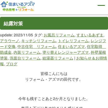
結露対策
update: 2023/11/05
タグ:
お風呂リフォーム
,
すまいるあずま
,
アラウーノ
,
キッチンリフォーム
,
トイレリフォーム
,
レンジフ
ード交換
,
中古住宅 リフォーム
,
住まいるアズマ
,
住宅取得
助成金
,
内装リフォーム
,
塗り替えレンジャーアズマ
,
外壁屋根
塗装
,
洗面台リフォーム
,
給湯器リフォーム
|
お知らせ＆お得情
報
,
ブログ
皆様こんにちは
リフォーム・アズマの田代です。
今年も残すことあと2か月となりました。