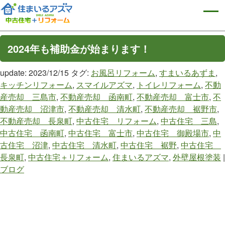
2024年も補助金が始まります！
update: 2023/12/15
タグ:
お風呂リフォーム
,
すまいるあずま
,
キッチンリフォーム
,
スマイルアズマ
,
トイレリフォーム
,
不動
産売却 三島市
,
不動産売却 函南町
,
不動産売却 富士市
,
不
動産売却 沼津市
,
不動産売却 清水町
,
不動産売却 裾野市
,
不動産売却 長泉町
,
中古住宅 リフォーム
,
中古住宅 三島
,
中古住宅 函南町
,
中古住宅 富士市
,
中古住宅 御殿場市
,
中
古住宅 沼津
,
中古住宅 清水町
,
中古住宅 裾野
,
中古住宅
長泉町
,
中古住宅＋リフォーム
,
住まいるアズマ
,
外壁屋根塗装
|
ブログ