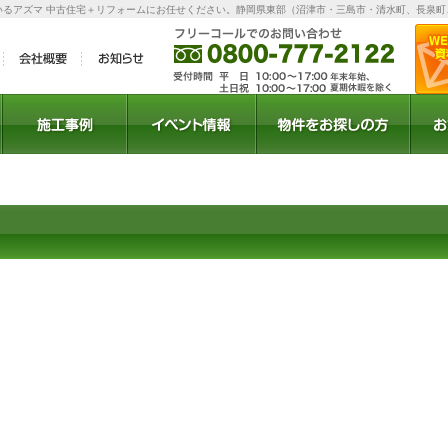
いるアズマ 中古住宅＋リフォームにお任せください。静岡県東部（沼津市・三島市・清水町、長泉町
ラン
施工事例
イベント
セミナー
お得情報
物件検索
物件リクエスト