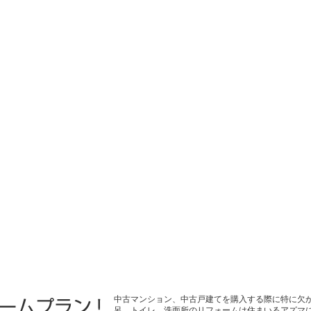
中古マンション、中古戸建てを購入する際に特に欠
呂、トイレ、洗面所のリフォームは住まいるアズマ