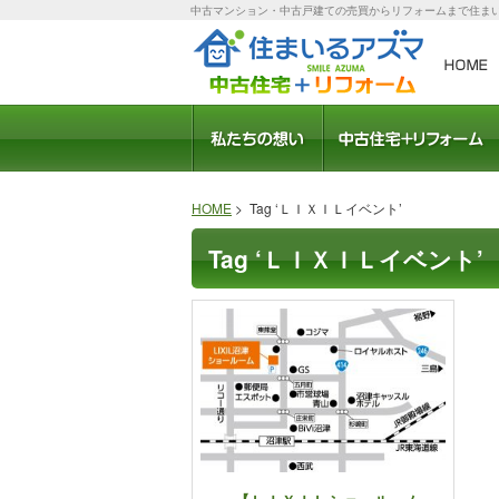
中古マンション・中古戸建ての売買からリフォームまで住ま
会社概要
スタッフ紹介
モデルルーム
職人さん紹介
社長ブログ
ブログ
受賞歴
中古住宅のメリット
おすすめリフォームプ
住宅ローン相談
HOME
> Tag ‘ＬＩＸＩＬイベント’
Tag ‘ＬＩＸＩＬイベント’