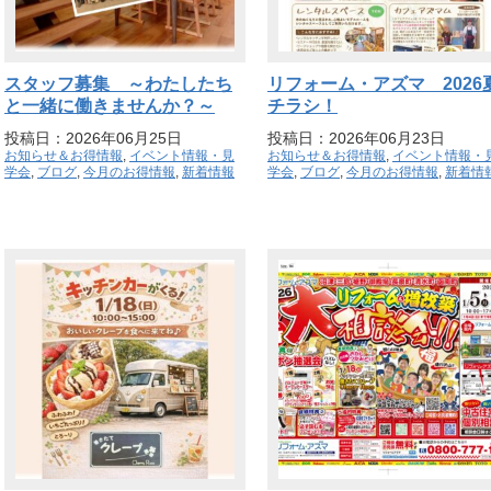
スタッフ募集 ～わたしたち
リフォーム・アズマ 2026
と一緒に働きませんか？～
チラシ！
投稿日：2026年06月25日
投稿日：2026年06月23日
お知らせ＆お得情報
,
イベント情報・見
お知らせ＆お得情報
,
イベント情報・
学会
,
ブログ
,
今月のお得情報
,
新着情報
学会
,
ブログ
,
今月のお得情報
,
新着情