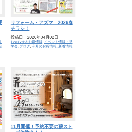
夏
リフォーム・アズマ 2026春
チラシ！
投稿日：2026年04月02日
見
お知らせ＆お得情報
,
イベント情報・見
報
学会
,
ブログ
,
今月のお得情報
,
新着情報
11月開催！予約不要の薪スト