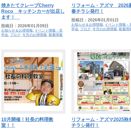
焼きたてクレープCherry
リフォーム・アズマ 2026
Roco キッチンカーが出店し
春チラシ発行！
ます！
投稿日：2026年01月01日
お知らせ＆お得情報
,
イベント情報・
投稿日：2026年01月09日
学会
,
ブログ
,
今月のお得情報
,
新着情
お知らせ＆お得情報
,
イベント情報・見
学会
,
ブログ
,
今月のお得情報
,
新着情報
10月開催！社長の料理教
リフォーム・アズマ2025秋
室！！
チラシ発行！