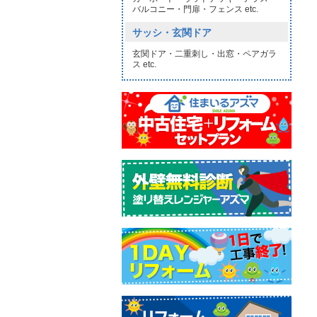
バルコニー・門扉・フェンス etc.
サッシ・玄関ドア
玄関ドア・二重刺し・出窓・ペアガラ
ス etc.