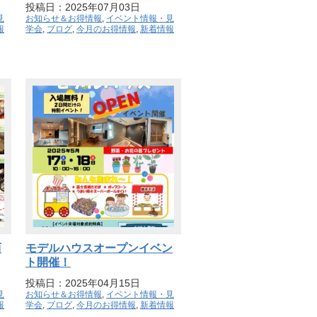
投稿日：2025年07月03日
見
お知らせ＆お得情報
,
イベント情報・見
報
学会
,
ブログ
,
今月のお得情報
,
新着情報
西
モデルハウスオープンイベン
ト開催！
投稿日：2025年04月15日
見
お知らせ＆お得情報
,
イベント情報・見
報
学会
,
ブログ
,
今月のお得情報
,
新着情報