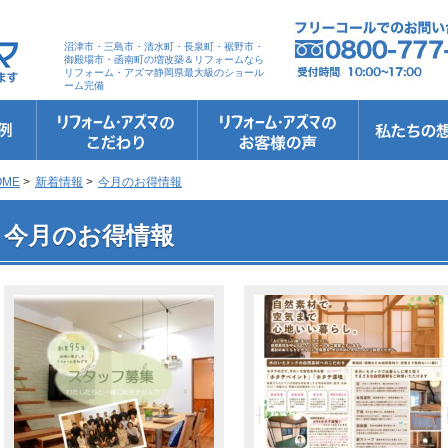
沼津市・三島市・清水町・長泉町・裾野市・
御殿場市・函南町の増改築＆リフォームなら
リフォーム・アズマ静岡県最大級のショール
ーム完備
リフォーム・アズマのこだわり
お客さまへの5つのお約束
リフォームの流れ
リフォームQ&A
安心保証
リフォームローン相談
お客さまの声
お客様インタビュー
会社案内
スタッフ紹介
ショールーム
職人さん紹介
イメージキャ
お知らせ＆お
社長のブログ
ブログ
お元気様新聞
受賞歴
OME
>
新着情報
>
今月のお得情報
今月のお得情報