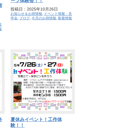
ーブ体験会！！
新
投稿日：2025年10月26日
お知らせ＆お得情報
,
イベント情報・見
学会
,
ブログ
,
今月のお得情報
,
新着情報
見
報
冬
夏休みイベント！工作体
験！！