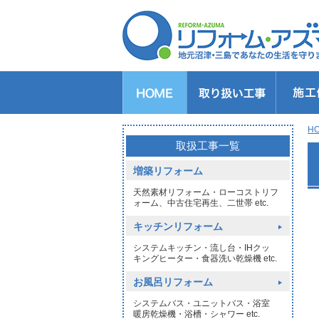
キッチンのリフォーム
バスルームのリフォーム
トイレのリフォーム
洗面所のリフォーム
給湯器交換
窓リフォーム
玄関リフォーム
1DAYリフォーム
外壁・屋根塗装
H
取扱工事一覧
増築リフォーム
天然素材リフォーム・ローコストリフ
ォーム、中古住宅再生、二世帯 etc.
キッチンリフォーム
システムキッチン・流し台・IHクッ
キングヒーター・食器洗い乾燥機 etc.
お風呂リフォーム
システムバス・ユニットバス・浴室
暖房乾燥機・浴槽・シャワー etc.