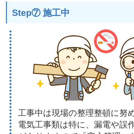
Step⑦ 施工中
工事中は現場の整理整頓に努
電気工事類は特に、漏電や誤