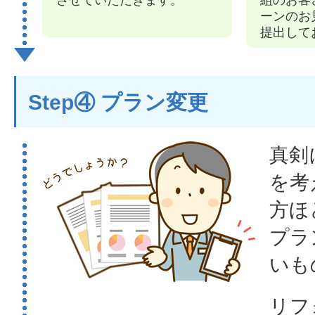
させていただきます。
組のお客
ーンのお
提出して
Step④ プラン変更
真剣
を考
方ほ
プラ
いも
リフ