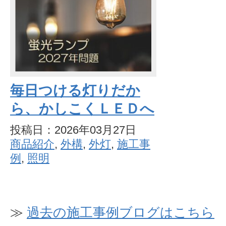
毎日つける灯りだか
ら、かしこくＬＥＤへ
投稿日：2026年03月27日
商品紹介
,
外構
,
外灯
,
施工事
例
,
照明
≫
過去の施工事例ブログはこちら