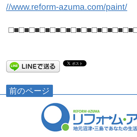
//www.reform-azuma.com/paint/
□■□■□■□■□■□■□■□■□■□■□■□■
前のページ