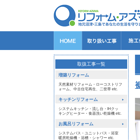
キッチンのリフォーム
バスルームのリフォーム
トイレのリフォーム
洗面所のリフォーム
給湯器交換
窓リフォーム
玄関リフォーム
1DAYリフォーム
外壁・屋根塗装
取扱工事一覧
増築リフォーム
天然素材リフォーム・ローコストリフ
ォーム、中古住宅再生、二世帯 etc.
キッチンリフォーム
システムキッチン・流し台・IHクッ
キングヒーター・食器洗い乾燥機 etc.
お風呂リフォーム
システムバス・ユニットバス・浴室
暖房乾燥機・浴槽・シャワー etc.