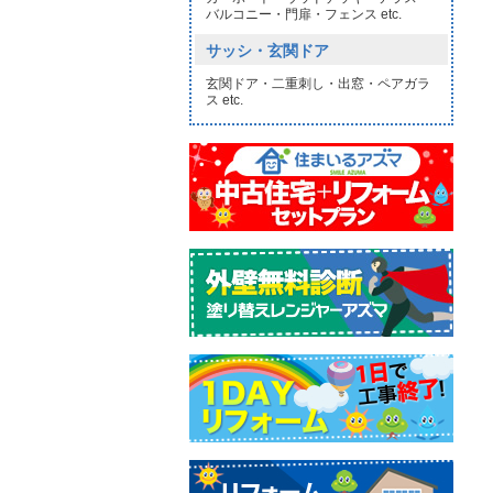
バルコニー・門扉・フェンス etc.
サッシ・玄関ドア
玄関ドア・二重刺し・出窓・ペアガラ
ス etc.