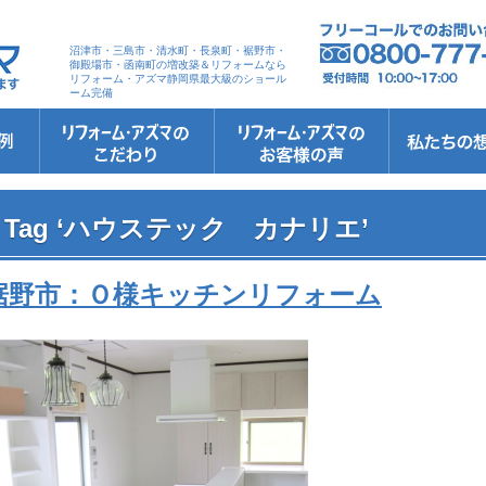
沼津市・三島市・清水町・長泉町・裾野市・
御殿場市・函南町の増改築＆リフォームなら
リフォーム・アズマ静岡県最大級のショール
ーム完備
リフォーム・アズマのこだわり
お客さまへの5つのお約束
リフォームの流れ
リフォームQ&A
安心保証
リフォームローン相談
お客さまの声
お客様インタビュー
会社案内
スタッフ紹介
ショールーム
職人さん紹介
イメージキャ
お知らせ＆お
社長のブログ
ブログ
お元気様新聞
受賞歴
Tag ‘ハウステック カナリエ’
裾野市：Ｏ様キッチンリフォーム