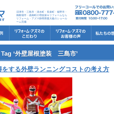
沼津市・三島市・清水町・長泉町・裾野市・
御殿場市・函南町の増改築＆リフォームなら
リフォーム・アズマ静岡県最大級のショール
ーム完備
リフォーム・アズマのこだわり
お客さまへの5つのお約束
リフォームの流れ
リフォームQ&A
安心保証
リフォームローン相談
お客さまの声
お客様インタビュー
会社案内
スタッフ紹介
ショールーム
職人さん紹介
イメージキャ
お知らせ＆お
社長のブログ
ブログ
お元気様新聞
受賞歴
Tag ‘外壁屋根塗装 三島市’
得をする外壁ランニングコストの考え方