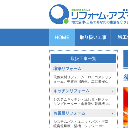
キッチンのリフォーム
バスルームのリフォーム
トイレのリフォーム
洗面所のリフォーム
給湯器交換
窓リフォーム
玄関リフォーム
1DAYリフォーム
外壁・屋根塗装
取扱工事一覧
増築リフォーム
天然素材リフォーム・ローコストリフ
ォーム、中古住宅再生、二世帯 etc.
キッチンリフォーム
システムキッチン・流し台・IHクッ
キングヒーター・食器洗い乾燥機 etc.
お風呂リフォーム
システムバス・ユニットバス・浴室
暖房乾燥機・浴槽・シャワー etc.