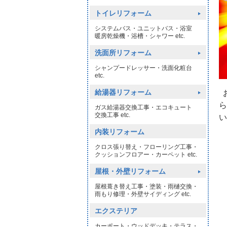
トイレリフォーム
システムバス・ユニットバス・浴室
暖房乾燥機・浴槽・シャワー etc.
洗面所リフォーム
シャンプードレッサー・洗面化粧台
etc.
給湯器リフォーム
お
ら
ガス給湯器交換工事・エコキュート
交換工事 etc.
い
内装リフォーム
クロス張り替え・フローリング工事・
クッションフロアー・カーペット etc.
屋根・外壁リフォーム
屋根葺き替え工事・塗装・雨樋交換・
雨もり修理・外壁サイディング etc.
エクステリア
カーポート・ウッドデッキ・テラス・