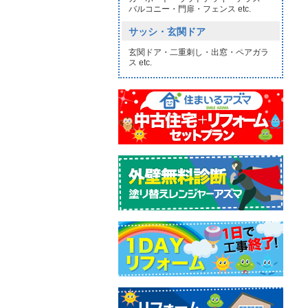
バルコニー・門扉・フェンス etc.
サッシ・玄関ドア
玄関ドア・二重刺し・出窓・ペアガラ
ス etc.