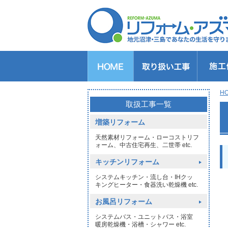
キッチンのリフォーム
バスルームのリフォーム
トイレのリフォーム
洗面所のリフォーム
給湯器交換
窓リフォーム
玄関リフォーム
1DAYリフォーム
外壁・屋根塗装
H
>
取扱工事一覧
増築リフォーム
天然素材リフォーム・ローコストリフ
ォーム、中古住宅再生、二世帯 etc.
キッチンリフォーム
システムキッチン・流し台・IHクッ
キングヒーター・食器洗い乾燥機 etc.
お風呂リフォーム
システムバス・ユニットバス・浴室
暖房乾燥機・浴槽・シャワー etc.