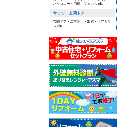
バルコニー・門扉・フェンス etc.
サッシ・玄関ドア
玄関ドア・二重刺し・出窓・ペアガラ
ス etc.