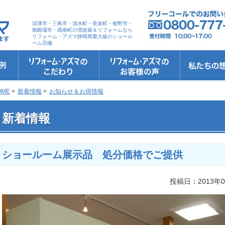
沼津市・三島市・清水町・長泉町・裾野市・
御殿場市・函南町の増改築＆リフォームなら
リフォーム・アズマ静岡県最大級のショール
ーム完備
リフォーム・アズマのこだわり
お客さまへの5つのお約束
リフォームの流れ
リフォームQ&A
安心保証
リフォームローン相談
お客さまの声
お客様インタビュー
会社案内
スタッフ紹介
ショールーム
職人さん紹介
イメージキャ
お知らせ＆お
社長のブログ
ブログ
お元気様新聞
受賞歴
OME
>
新着情報
>
お知らせ＆お得情報
 ショールーム展示品 処分価格でご提供
新着情報
ショールーム展示品 処分価格でご提供
投稿日：2013年0