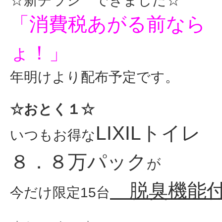
☆新チラシ できました☆
「消費税あがる前なら
ょ！」
年明けより配布予定です。
☆おとく１☆
LIXILトイレ
いつもお得な
８．８万パック
が
脱臭機能
今だけ限定15台