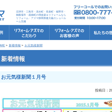
沼津市・三島市・清水町・長泉町・裾野市・
御殿場市・函南町の増改築＆リフォームなら
リフォーム・アズマ静岡県最大級のショール
ーム完備
リフォーム・アズマのこだわり
お客さまへの5つのお約束
リフォームの流れ
リフォームQ&A
安心保証
リフォームローン相談
お客さまの声
お客様インタビュー
会社案内
スタッフ紹介
ショールーム
職人さん紹介
イメージキャ
お知らせ＆お
社長のブログ
ブログ
お元気様新聞
受賞歴
OME
>
新着情報
>
お元気様新聞
 お元気様新聞１月号
新着情報
お元気様新聞１月号
投稿日：20