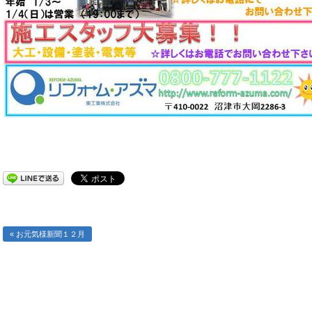
« お元気様新聞１２月