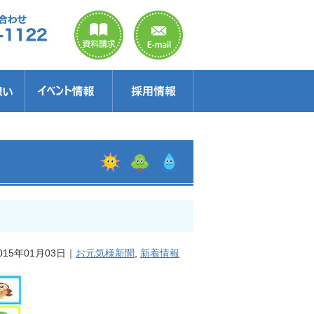
のご案内
ラクター
得情報
イベント情報・見学会
セミナー
お得情報
15年01月03日｜
お元気様新聞
,
新着情報