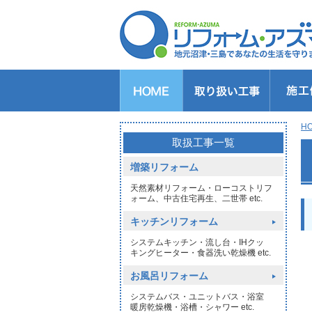
キッチンのリフォーム
バスルームのリフォーム
トイレのリフォーム
洗面所のリフォーム
給湯器交換
窓リフォーム
玄関リフォーム
1DAYリフォーム
外壁・屋根塗装
H
>
取扱工事一覧
増築リフォーム
天然素材リフォーム・ローコストリフ
ォーム、中古住宅再生、二世帯 etc.
キッチンリフォーム
システムキッチン・流し台・IHクッ
キングヒーター・食器洗い乾燥機 etc.
お風呂リフォーム
システムバス・ユニットバス・浴室
暖房乾燥機・浴槽・シャワー etc.