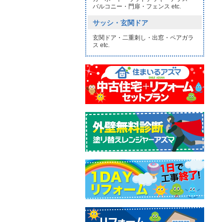
バルコニー・門扉・フェンス etc.
サッシ・玄関ドア
玄関ドア・二重刺し・出窓・ペアガラ
ス etc.