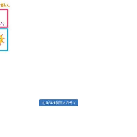
お元気様新聞２月号 »