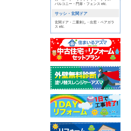
バルコニー・門扉・フェンス etc.
サッシ・玄関ドア
玄関ドア・二重刺し・出窓・ペアガラ
ス etc.