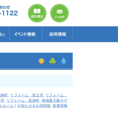
のご案内
ラクター
得情報
イベント情報・見学会
セミナー
お得情報
函南町
,
リフォーム 富士市
,
リフォーム
野市
,
リフォーム 長泉町
,
地域最大級モデ
ルルーム
｜
お知らせ＆お得情報
,
新着情報