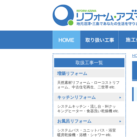
キッチンのリフォーム
バスルームのリフォーム
トイレのリフォーム
洗面所のリフォーム
給湯器交換
窓リフォーム
玄関リフォーム
1DAYリフォーム
外壁・屋根塗装
H
>
取扱工事一覧
増築リフォーム
天然素材リフォーム・ローコストリフ
ォーム、中古住宅再生、二世帯 etc.
キッチンリフォーム
システムキッチン・流し台・IHクッ
キングヒーター・食器洗い乾燥機 etc.
お風呂リフォーム
システムバス・ユニットバス・浴室
暖房乾燥機・浴槽・シャワー etc.