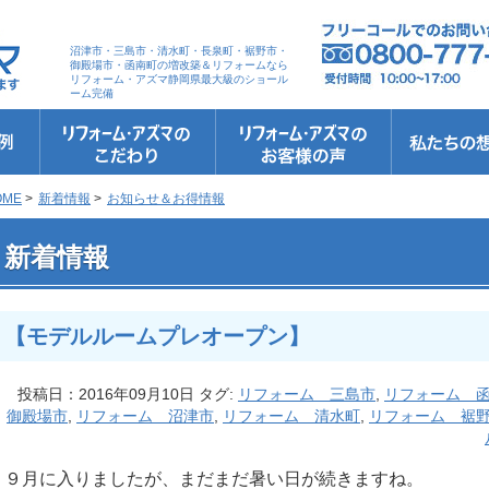
沼津市・三島市・清水町・長泉町・裾野市・
御殿場市・函南町の増改築＆リフォームなら
リフォーム・アズマ静岡県最大級のショール
ーム完備
リフォーム・アズマのこだわり
お客さまへの5つのお約束
リフォームの流れ
リフォームQ&A
安心保証
リフォームローン相談
お客さまの声
お客様インタビュー
会社案内
スタッフ紹介
ショールーム
職人さん紹介
イメージキャ
お知らせ＆お
社長のブログ
ブログ
お元気様新聞
受賞歴
OME
>
新着情報
>
お知らせ＆お得情報
 【モデルルームプレオープン】
新着情報
【モデルルームプレオープン】
投稿日：2016年09月10日 タグ:
リフォーム 三島市
,
リフォーム 
御殿場市
,
リフォーム 沼津市
,
リフォーム 清水町
,
リフォーム 裾
９月に入りましたが、まだまだ暑い日が続きますね。