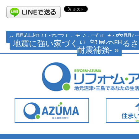
« 間仕切りでフレキシブルな空間
地震に強い家づくり-部屋の明る
耐震補強- »