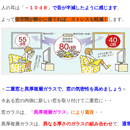
人の耳は「
－１０ｄＢ
」
で音が半減したように感じます
。
よって
住空間が静かに保てれば、ストレスも軽減！
します。
＜
二重窓と異厚複層ガラスで、窓の気密性を高めましょう
＞
今ある窓の内側に新しい窓を取り付けて二重窓に・・
窓ガラスは、「
異厚複層ガラス
」
により遮音
・・
異厚複層ガラスは、
異なる厚さのガラスの組み合わせ
で、
通