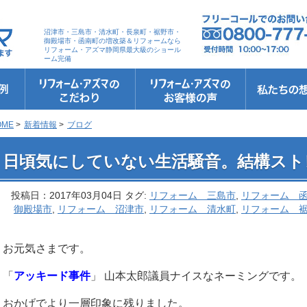
沼津市・三島市・清水町・長泉町・裾野市・
御殿場市・函南町の増改築＆リフォームなら
リフォーム・アズマ静岡県最大級のショール
ーム完備
リフォーム・アズマのこだわり
お客さまへの5つのお約束
リフォームの流れ
リフォームQ&A
安心保証
リフォームローン相談
お客さまの声
お客様インタビュー
会社案内
スタッフ紹介
ショールーム
職人さん紹介
イメージキャ
お知らせ＆お
社長のブログ
ブログ
お元気様新聞
受賞歴
OME
>
新着情報
>
ブログ
 日頃気にしていない生活騒音。結構ストレスかも・・
日頃気にしていない生活騒音。結構スト
投稿日：2017年03月04日 タグ:
リフォーム 三島市
,
リフォーム 
御殿場市
,
リフォーム 沼津市
,
リフォーム 清水町
,
リフォーム 
お元気さまです。
「
アッキード事件
」 山本太郎議員ナイスなネーミングです。
おかげでより一層印象に残りました。