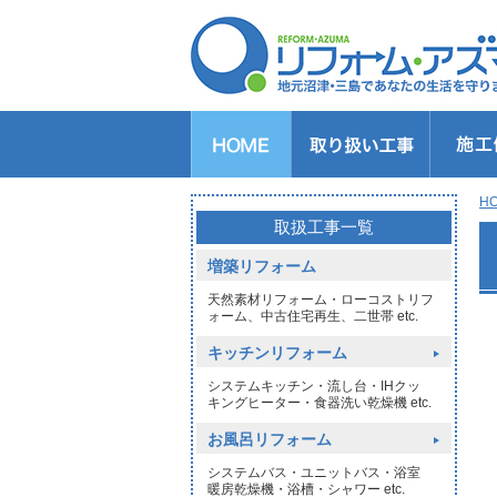
キッチンのリフォーム
バスルームのリフォーム
トイレのリフォーム
洗面所のリフォーム
給湯器交換
窓リフォーム
玄関リフォーム
1DAYリフォーム
外壁・屋根塗装
H
>
取扱工事一覧
増築リフォーム
天然素材リフォーム・ローコストリフ
ォーム、中古住宅再生、二世帯 etc.
キッチンリフォーム
システムキッチン・流し台・IHクッ
キングヒーター・食器洗い乾燥機 etc.
お風呂リフォーム
システムバス・ユニットバス・浴室
暖房乾燥機・浴槽・シャワー etc.