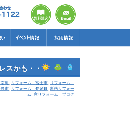
のご案内
ラクター
得情報
イベント情報・見学会
セミナー
お得情報
レスかも・・
函南町
,
リフォーム 富士市
,
リフォーム
裾野市
,
リフォーム 長泉町
,
断熱リフォー
ム
,
窓リフォーム
｜
ブログ