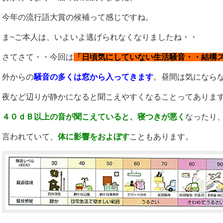
今年の流行語大賞の候補って感じですね。
ま~ご本人は、いよいよ逃げられなくなりましたね・・
さてさて・・今回は
「日頃気にしていない生活騒音・・結構
外からの
騒音の多くは窓から入ってきます
。昼間は気になら
夜など辺りが静かになると聞こえやすくなることってありま
４０ｄＢ以上の音が聞こえていると、寝つきが悪く
なったり
言われていて、
体に影響をおよぼす
こともあります。