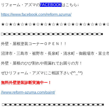
リフォーム・アズマの
FACEBOOK
はこちら↓
https://www.facebook.com/reform.azuma/
★☆★☆★☆★☆★☆★☆★☆★☆★☆★☆★☆★☆★☆★
□■□■□■□■□■□■□■□■□■□■□■□■□■□■□■□■□■□■□■□■□■
外壁・屋根塗装コーナーＯＰＥＮ！！
沼津市・三島市・裾野市・長泉町・清水町・御殿場市・富士
外壁・屋根のひび割れや雨漏れでお困りの方！
ぜひリフォーム・アズマにご相談下さい(*^_^*)
無料外壁塗装診断実施中ー！
//www.reform-azuma.com/paint/
□■□■□■□■□■□■□■□■□■□■□■□■□■□■□■□■□■□■□■□■□■