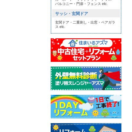
バルコニー・門扉・フェンス etc.
サッシ・玄関ドア
玄関ドア・二重刺し・出窓・ペアガラ
ス etc.