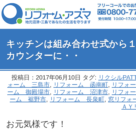
キッチンは組み合わせ式から
カウンターに・・
投稿日：2017年06月10日 タグ:
リクシルPAT
ォーム 三島市
,
リフォーム 函南町
,
リフォー
ーム 御殿場市
,
リフォーム 沼津市
,
リフォー
ーム 裾野市
,
リフォーム 長泉町
,
窓リフォ
ＡＹ
お元気様です！