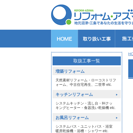
キッチンのリフォーム
バスルームのリフォーム
トイレのリフォーム
洗面所のリフォーム
給湯器交換
窓リフォーム
玄関リフォーム
1DAYリフォーム
外壁・屋根塗装
H
>
取扱工事一覧
増築リフォーム
天然素材リフォーム・ローコストリフ
ォーム、中古住宅再生、二世帯 etc.
キッチンリフォーム
システムキッチン・流し台・IHクッ
キングヒーター・食器洗い乾燥機 etc.
お風呂リフォーム
システムバス・ユニットバス・浴室
暖房乾燥機・浴槽・シャワー etc.