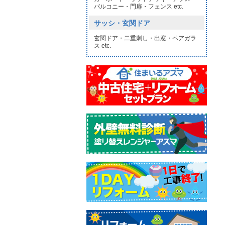
バルコニー・門扉・フェンス etc.
サッシ・玄関ドア
玄関ドア・二重刺し・出窓・ペアガラ
ス etc.