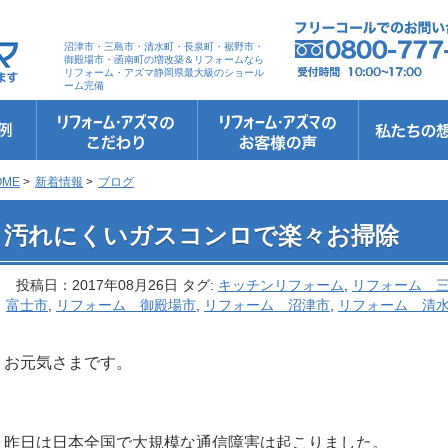
沼津市・三島市・清水町・長泉町・裾野市・
御殿場市・函南町の増改築＆リフォームなら
リフォーム・アズマ静岡県最大級のショール
ーム完備
リフォーム・アズマのこだわり
お客さまへの5つのお約束
リフォームの流れ
リフォームQ&A
安心保証
リフォームローン相談
お客さまの声
お客様インタビュー
会社案内
スタッフ紹介
ショールーム
職人さん紹介
イメージキャ
お知らせ＆お
社長のブログ
ブログ
お元気様新聞
受賞歴
OME
>
新着情報
>
ブログ
 汚れにくいガスコンロで楽々お掃除
汚れにくいガスコンロで楽々お掃除
投稿日：2017年08月26日 タグ:
キッチンリフォーム
,
リフォーム 
富士市
,
リフォーム 御殿場市
,
リフォーム 沼津市
,
リフォーム 清
お元気さまです。
昨日は日本全国で大規模な通信障害は起こりました。