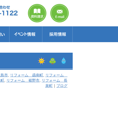
のご案内
ラクター
得情報
イベント情報・見学会
セミナー
お得情報
三島市
,
リフォーム 函南町
,
リフォーム
水町
,
リフォーム 裾野市
,
リフォーム 長
泉町
｜
ブログ