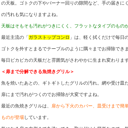
の天板。ゴトクの下やバーナー回りの隙間など、手の届きに
の汚れも気になりますよね。
天板はそもそも汚れがつきにくく、フラットなタイプのもの
最近主流の「
ガラストップコンロ
」は、軽く拭くだけで毎日
ゴトクを外すとまるでテーブルのように隅々までお掃除でき
毎日ピカピカの天板だと雰囲気がさわやかに生まれ変わりま
＜扉まで分解できる魚焼きグリル＞
魚を焼いたあとの、ギトギトしたグリルの汚れ。網や受け皿
扉にまで汚れがつくのでお掃除が大変ですよね。
最近の魚焼きグリルは、
扉から下火のカバー、皿受けまで簡
ものが登場
しています。