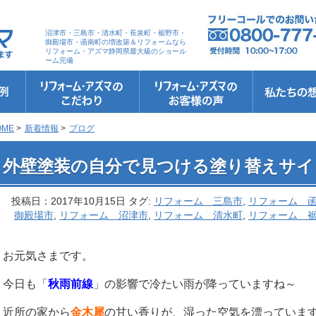
沼津市・三島市・清水町・長泉町・裾野市・
御殿場市・函南町の増改築＆リフォームなら
リフォーム・アズマ静岡県最大級のショール
ーム完備
リフォーム・アズマのこだわり
お客さまへの5つのお約束
リフォームの流れ
リフォームQ&A
安心保証
リフォームローン相談
お客さまの声
お客様インタビュー
会社案内
スタッフ紹介
ショールーム
職人さん紹介
イメージキャ
お知らせ＆お
社長のブログ
ブログ
お元気様新聞
受賞歴
OME
>
新着情報
>
ブログ
 外壁塗装の自分で見つける塗り替えサイン！！
外壁塗装の自分で見つける塗り替えサイ
投稿日：2017年10月15日 タグ:
リフォーム 三島市
,
リフォーム 
御殿場市
,
リフォーム 沼津市
,
リフォーム 清水町
,
リフォーム 
お元気さまです。
今日も「
秋雨前線
」の影響で冷たい雨が降っていますね～
近所の家から
金木犀
の甘い香りが、湿った空気を漂っていま