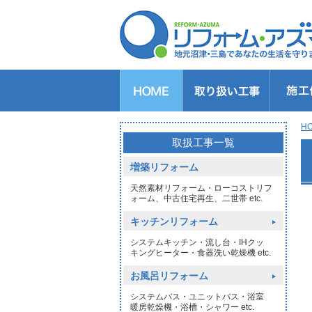
キッチンのリフォーム
バスルームのリフォーム
トイレのリフォーム
洗面所のリフォーム
給湯器交換
窓リフォーム
玄関リフォーム
1DAYリフォーム
外壁・屋根塗装
H
>
取扱工事一覧
増築リフォーム
天然素材リフォーム・ローコストリフ
ォーム、中古住宅再生、二世帯 etc.
キッチンリフォーム
システムキッチン・流し台・IHクッ
キングヒーター・食器洗い乾燥機 etc.
お風呂リフォーム
システムバス・ユニットバス・浴室
暖房乾燥機・浴槽・シャワー etc.