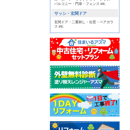
バルコニー・門扉・フェンス etc.
サッシ・玄関ドア
玄関ドア・二重刺し・出窓・ペアガラ
ス etc.