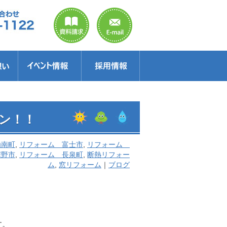
のご案内
ラクター
得情報
イベント情報・見学会
セミナー
お得情報
ン！！
函南町
,
リフォーム 富士市
,
リフォーム
裾野市
,
リフォーム 長泉町
,
断熱リフォー
ム
,
窓リフォーム
｜
ブログ
す。