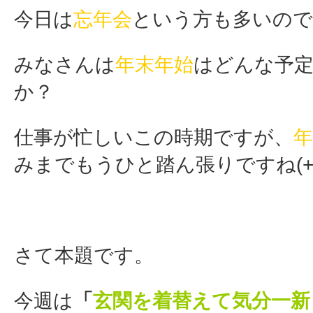
今日は
忘年会
という方も多いのでは
みなさんは
年末年始
はどんな予
か？
仕事が忙しいこの時期ですが、
年
みまでもうひと踏ん張りですね(+o
さて本題です。
今週は
「
玄関を着替えて気分一新