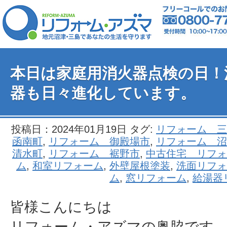
本日は家庭用消火器点検の日！
器も日々進化しています。
投稿日：2024年01月19日 タグ:
リフォーム 三
函南町
,
リフォーム 御殿場市
,
リフォーム 沼
清水町
,
リフォーム 裾野市
,
中古住宅 リフォ
ム
,
和室リフォーム
,
外壁屋根塗装
,
洗面リフォ
ム
,
窓リフォーム
,
給湯器
皆様こんにちは
リフォーム・アズマの奥脇です