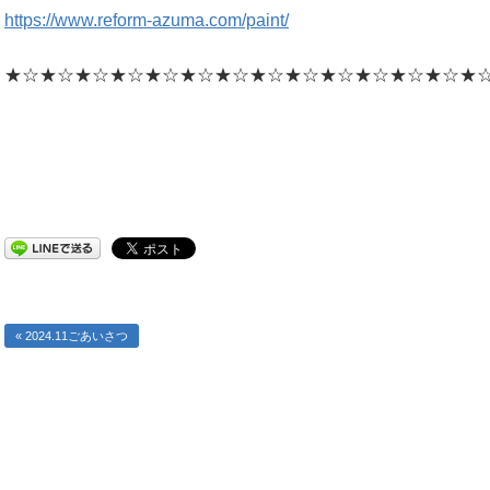
https://www.reform-azuma.com/paint/
★☆★☆★☆★☆★☆★☆★☆★☆★☆★☆★☆★☆★☆★
« 2024.11ごあいさつ