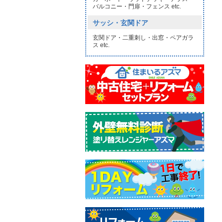
バルコニー・門扉・フェンス etc.
サッシ・玄関ドア
玄関ドア・二重刺し・出窓・ペアガラ
ス etc.