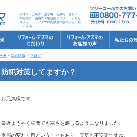
沼津市・三島市・清水町・長泉町・裾野市・
御殿場市・函南町の増改築＆リフォームなら
リフォーム・アズマ静岡県最大級のショール
ーム完備
リフォーム・アズマのこだわり
お客さまへの5つのお約束
リフォームの流れ
リフォームQ&A
安心保証
リフォームローン相談
お客さまの声
お客様インタビュー
会社案内
スタッフ紹介
ショールーム
職人さん紹介
イメージキャ
お知らせ＆お
社長のブログ
ブログ
お元気様新聞
受賞歴
OME
>
新着情報
>
ブログ
 防犯対策してますか？
防犯対策してますか？
お元気様です。
最近ようやく昼間でも寒さを感じるようになりました。
季節の変わり目ということもあり、天気も不安定ですね。