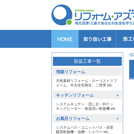
キッチンのリフォーム
バスルームのリフォーム
トイレのリフォーム
洗面所のリフォーム
給湯器交換
窓リフォーム
玄関リフォーム
1DAYリフォーム
外壁・屋根塗装
H
>
取扱工事一覧
増築リフォーム
天然素材リフォーム・ローコストリフ
ォーム、中古住宅再生、二世帯 etc.
キッチンリフォーム
システムキッチン・流し台・IHクッ
キングヒーター・食器洗い乾燥機 etc.
お風呂リフォーム
システムバス・ユニットバス・浴室
暖房乾燥機・浴槽・シャワー etc.