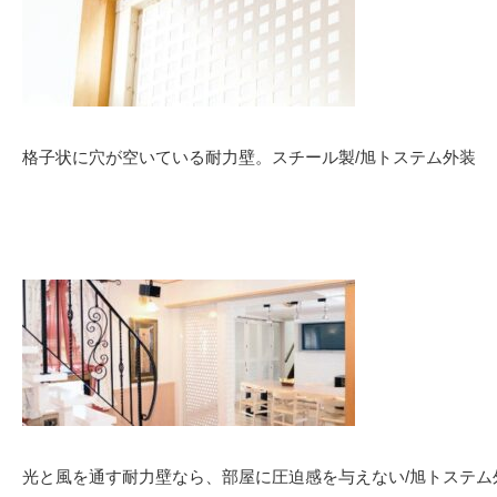
格子状に穴が空いている耐力壁。スチール製/旭トステム外装
光と風を通す耐力壁なら、部屋に圧迫感を与えない/旭トステム