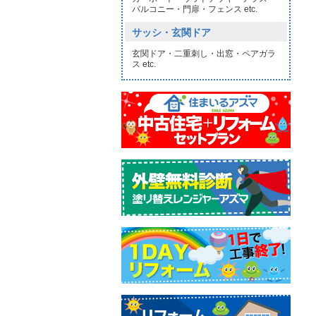
バルコニー・門扉・フェンス etc.
サッシ・玄関ドア
玄関ドア・二重刺し・出窓・ペアガラ
ス etc.