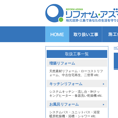
キッチンのリフォーム
バスルームのリフォーム
トイレのリフォーム
洗面所のリフォーム
給湯器交換
窓リフォーム
玄関リフォーム
1DAYリフォーム
外壁・屋根塗装
H
>
取扱工事一覧
増築リフォーム
天然素材リフォーム・ローコストリフ
ォーム、中古住宅再生、二世帯 etc.
キッチンリフォーム
システムキッチン・流し台・IHクッ
キングヒーター・食器洗い乾燥機 etc.
お風呂リフォーム
システムバス・ユニットバス・浴室
暖房乾燥機・浴槽・シャワー etc.