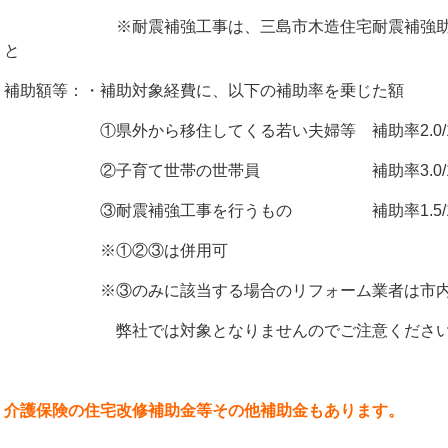
※耐震補強工事は、三島市木造住宅耐震補強助成事
と
補助額等：・補助対象経費に、以下の補助率を乗じた額
①県外から移住してくる若い夫婦等 補助率2.0/10
②子育て世帯の世帯員 補助率3.0/10（
③耐震補強工事を行うもの 補助率1.5/10（
※①②③は併用可
※③のみに該当する場合のリフォーム業者は市内に
弊社では対象となりませんのでご注意ください
介護保険の住宅改修補助金等その他補助金もあります。