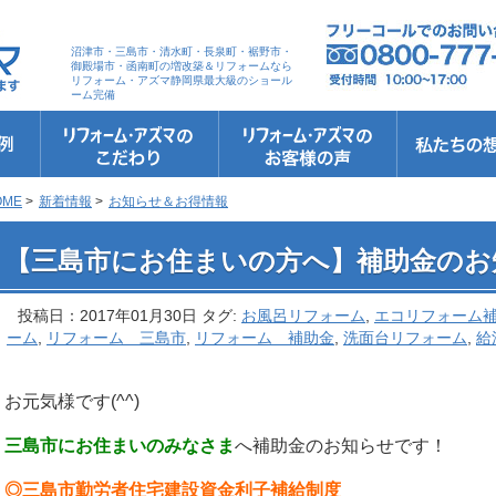
沼津市・三島市・清水町・長泉町・裾野市・
御殿場市・函南町の増改築＆リフォームなら
リフォーム・アズマ静岡県最大級のショール
ーム完備
リフォーム・アズマのこだわり
お客さまへの5つのお約束
リフォームの流れ
リフォームQ&A
安心保証
リフォームローン相談
お客さまの声
お客様インタビュー
会社案内
スタッフ紹介
ショールーム
職人さん紹介
イメージキャ
お知らせ＆お
社長のブログ
ブログ
お元気様新聞
受賞歴
OME
>
新着情報
>
お知らせ＆お得情報
 【三島市にお住まいの方へ】補助金のお知らせ
【三島市にお住まいの方へ】補助金のお
投稿日：2017年01月30日 タグ:
お風呂リフォーム
,
エコリフォーム
ーム
,
リフォーム 三島市
,
リフォーム 補助金
,
洗面台リフォーム
,
給
お元気様です(^^)
三島市にお住まいのみなさま
へ補助金のお知らせです！
◎三島市勤労者住宅建設資金利子補給制度