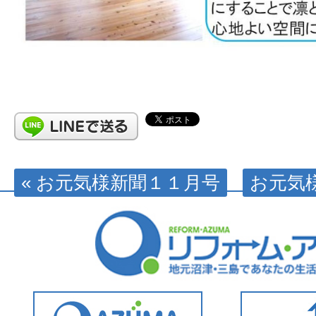
« お元気様新聞１１月号
お元気様