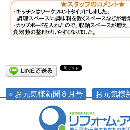
« お元気様新聞８月号
お元気様新