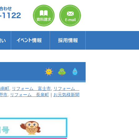
のご案内
ラクター
得情報
イベント情報・見学会
セミナー
お得情報
函南町
,
リフォーム 富士市
,
リフォーム
野市
,
リフォーム 長泉町
｜
お元気様新聞