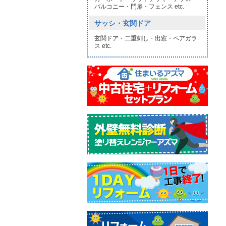
バルコニー・門扉・フェンス etc.
サッシ・玄関ドア
玄関ドア・二重刺し・出窓・ペアガラ
ス etc.