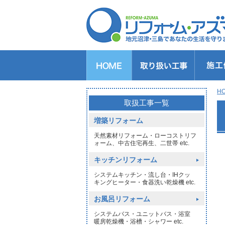
キッチンのリフォーム
バスルームのリフォーム
トイレのリフォーム
洗面所のリフォーム
給湯器交換
窓リフォーム
玄関リフォーム
1DAYリフォーム
外壁・屋根塗装
H
>
取扱工事一覧
増築リフォーム
天然素材リフォーム・ローコストリフ
ォーム、中古住宅再生、二世帯 etc.
キッチンリフォーム
システムキッチン・流し台・IHクッ
キングヒーター・食器洗い乾燥機 etc.
お風呂リフォーム
システムバス・ユニットバス・浴室
暖房乾燥機・浴槽・シャワー etc.