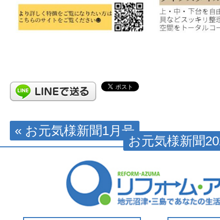
« お元気様新聞1月号
お元気様新聞202