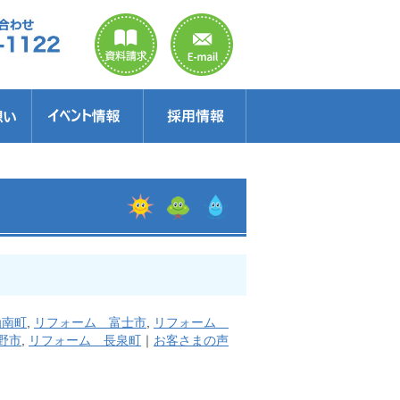
のご案内
ラクター
得情報
イベント情報・見学会
セミナー
お得情報
函南町
,
リフォーム 富士市
,
リフォーム
野市
,
リフォーム 長泉町
｜
お客さまの声