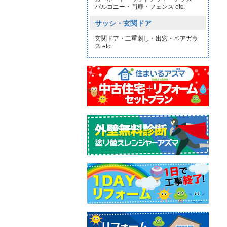
バルコニー・門扉・フェンス etc.
サッシ・玄関ドア
玄関ドア・二重刺し・出窓・ペアガラ
ス etc.