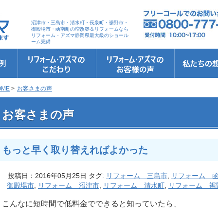
沼津市・三島市・清水町・長泉町・裾野市・
御殿場市・函南町の増改築＆リフォームなら
リフォーム・アズマ静岡県最大級のショール
ーム完備
リフォーム・アズマのこだわり
お客さまへの5つのお約束
リフォームの流れ
リフォームQ&A
安心保証
リフォームローン相談
お客さまの声
お客様インタビュー
会社案内
スタッフ紹介
ショールーム
職人さん紹介
イメージキャ
お知らせ＆お
社長のブログ
ブログ
お元気様新聞
受賞歴
OME
>
お客さまの声
 もっと早く取り替えればよかった
お客さまの声
もっと早く取り替えればよかった
投稿日：2016年05月25日 タグ:
リフォーム 三島市
,
リフォーム 
御殿場市
,
リフォーム 沼津市
,
リフォーム 清水町
,
リフォーム 裾
こんなに短時間で低料金でできると知っていたら、