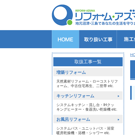
キッチンのリフォーム
バスルームのリフォーム
トイレのリフォーム
洗面所のリフォーム
給湯器交換
窓リフォーム
玄関リフォーム
1DAYリフォーム
外壁・屋根塗装
H
>
取扱工事一覧
増築リフォーム
天然素材リフォーム・ローコストリフ
ォーム、中古住宅再生、二世帯 etc.
キッチンリフォーム
システムキッチン・流し台・IHクッ
キングヒーター・食器洗い乾燥機 etc.
お風呂リフォーム
システムバス・ユニットバス・浴室
暖房乾燥機・浴槽・シャワー etc.