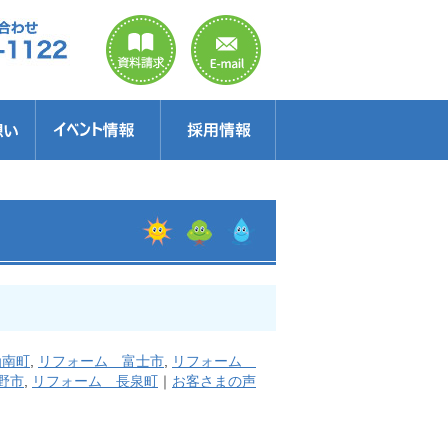
のご案内
ラクター
得情報
イベント情報・見学会
セミナー
お得情報
函南町
,
リフォーム 富士市
,
リフォーム
野市
,
リフォーム 長泉町
｜
お客さまの声