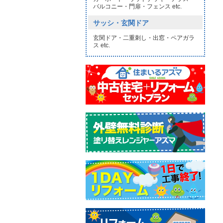
バルコニー・門扉・フェンス etc.
サッシ・玄関ドア
玄関ドア・二重刺し・出窓・ペアガラ
ス etc.