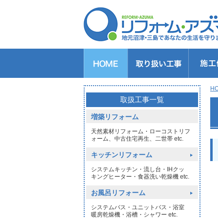
キッチンのリフォーム
バスルームのリフォーム
トイレのリフォーム
洗面所のリフォーム
給湯器交換
窓リフォーム
玄関リフォーム
1DAYリフォーム
外壁・屋根塗装
H
>
取扱工事一覧
増築リフォーム
天然素材リフォーム・ローコストリフ
ォーム、中古住宅再生、二世帯 etc.
キッチンリフォーム
システムキッチン・流し台・IHクッ
キングヒーター・食器洗い乾燥機 etc.
お風呂リフォーム
システムバス・ユニットバス・浴室
暖房乾燥機・浴槽・シャワー etc.