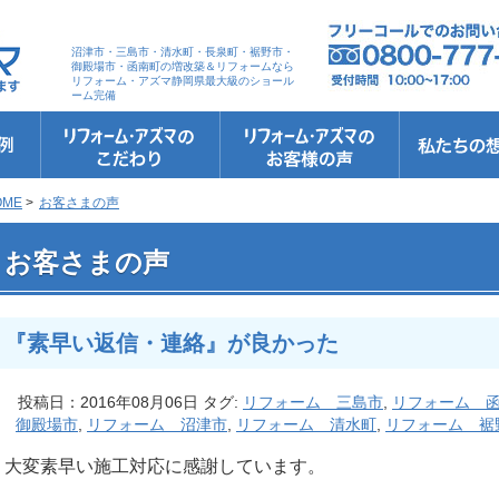
沼津市・三島市・清水町・長泉町・裾野市・
御殿場市・函南町の増改築＆リフォームなら
リフォーム・アズマ静岡県最大級のショール
ーム完備
リフォーム・アズマのこだわり
お客さまへの5つのお約束
リフォームの流れ
リフォームQ&A
安心保証
リフォームローン相談
お客さまの声
お客様インタビュー
会社案内
スタッフ紹介
ショールーム
職人さん紹介
イメージキャ
お知らせ＆お
社長のブログ
ブログ
お元気様新聞
受賞歴
OME
>
お客さまの声
 『素早い返信・連絡』が良かった
お客さまの声
『素早い返信・連絡』が良かった
投稿日：2016年08月06日 タグ:
リフォーム 三島市
,
リフォーム 
御殿場市
,
リフォーム 沼津市
,
リフォーム 清水町
,
リフォーム 裾
大変素早い施工対応に感謝しています。