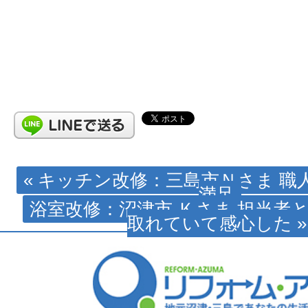
« キッチン改修：三島市Ｎさま 職
満足
浴室改修：沼津市 Ｋさま 担当者
取れていて感心した »