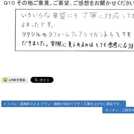
« トイレ：函南町Ｏさま プラン・価格が決めてです！工事仕上がりに満足です。
キッチン：三島市Ｋ