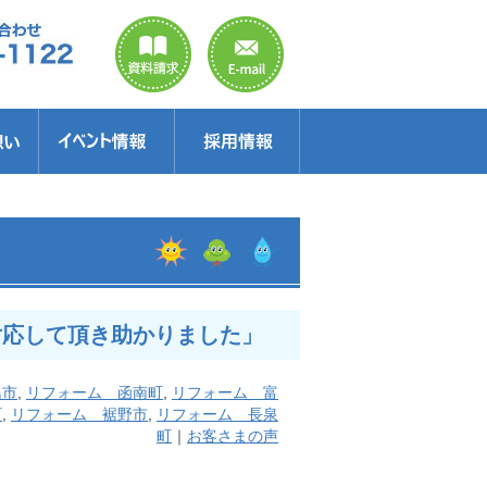
のご案内
ラクター
得情報
イベント情報・見学会
セミナー
お得情報
対応して頂き助かりました」
島市
,
リフォーム 函南町
,
リフォーム 富
町
,
リフォーム 裾野市
,
リフォーム 長泉
町
｜
お客さまの声