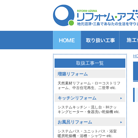
キッチンのリフォーム
バスルームのリフォーム
トイレのリフォーム
洗面所のリフォーム
給湯器交換
窓リフォーム
玄関リフォーム
1DAYリフォーム
外壁・屋根塗装
H
>
取扱工事一覧
増築リフォーム
天然素材リフォーム・ローコストリフ
ォーム、中古住宅再生、二世帯 etc.
キッチンリフォーム
システムキッチン・流し台・IHクッ
キングヒーター・食器洗い乾燥機 etc.
お風呂リフォーム
システムバス・ユニットバス・浴室
暖房乾燥機・浴槽・シャワー etc.