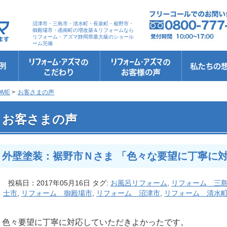
沼津市・三島市・清水町・長泉町・裾野市・
御殿場市・函南町の増改築＆リフォームなら
リフォーム・アズマ静岡県最大級のショール
ーム完備
リフォーム・アズマのこだわり
お客さまへの5つのお約束
リフォームの流れ
リフォームQ&A
安心保証
リフォームローン相談
お客さまの声
お客様インタビュー
会社案内
スタッフ紹介
ショールーム
職人さん紹介
イメージキャ
お知らせ＆お
社長のブログ
ブログ
お元気様新聞
受賞歴
OME
>
お客さまの声
 外壁塗装：裾野市Ｎさま 「色々な要望に丁寧に対応して頂き助かりました」
お客さまの声
外壁塗装：裾野市Ｎさま 「色々な要望に丁寧に
投稿日：2017年05月16日 タグ:
お風呂リフォーム
,
リフォーム 三
士市
,
リフォーム 御殿場市
,
リフォーム 沼津市
,
リフォーム 清水
色々要望に丁寧に対応していただきよかったです。