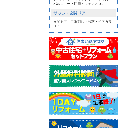
バルコニー・門扉・フェンス etc.
サッシ・玄関ドア
玄関ドア・二重刺し・出窓・ペアガラ
ス etc.