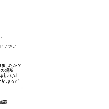
す。
加ください。