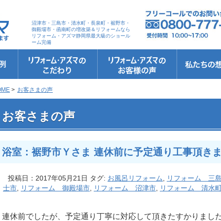
沼津市・三島市・清水町・長泉町・裾野市・
御殿場市・函南町の増改築＆リフォームなら
リフォーム・アズマ静岡県最大級のショール
ーム完備
リフォーム・アズマのこだわり
お客さまへの5つのお約束
リフォームの流れ
リフォームQ&A
安心保証
リフォームローン相談
お客さまの声
お客様インタビュー
会社案内
スタッフ紹介
ショールーム
職人さん紹介
イメージキャ
お知らせ＆お
社長のブログ
ブログ
お元気様新聞
受賞歴
OME
>
お客さまの声
 浴室：裾野市Ｙさま 連休前に予定通り工事頂きました！
お客さまの声
浴室：裾野市Ｙさま 連休前に予定通り工事頂き
投稿日：2017年05月21日 タグ:
お風呂リフォーム
,
リフォーム 三
士市
,
リフォーム 御殿場市
,
リフォーム 沼津市
,
リフォーム 清水
連休前でしたが、予定通り丁寧に対応して頂きたすかりまし