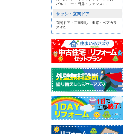
バルコニー・門扉・フェンス etc.
サッシ・玄関ドア
玄関ドア・二重刺し・出窓・ペアガラ
ス etc.