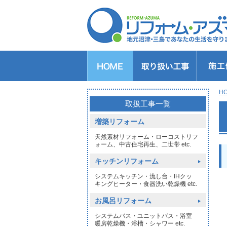
キッチンのリフォーム
バスルームのリフォーム
トイレのリフォーム
洗面所のリフォーム
給湯器交換
窓リフォーム
玄関リフォーム
1DAYリフォーム
外壁・屋根塗装
H
>
取扱工事一覧
増築リフォーム
天然素材リフォーム・ローコストリフ
ォーム、中古住宅再生、二世帯 etc.
キッチンリフォーム
システムキッチン・流し台・IHクッ
キングヒーター・食器洗い乾燥機 etc.
お風呂リフォーム
システムバス・ユニットバス・浴室
暖房乾燥機・浴槽・シャワー etc.