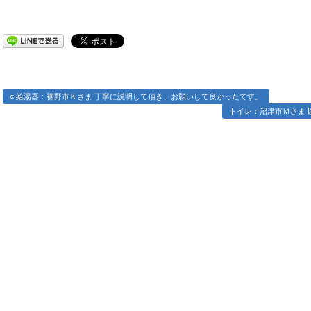
« 給湯器：裾野市Ｋさま 丁寧に説明して頂き、お願いして良かったです。
トイレ：沼津市Ｍさま 