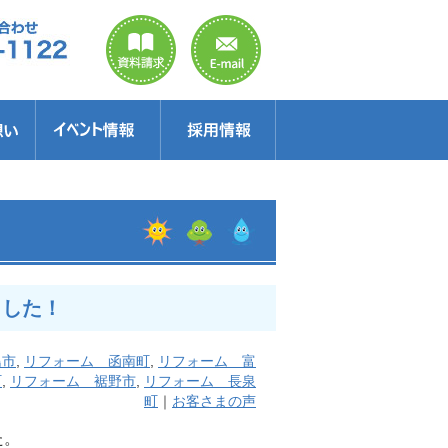
のご案内
ラクター
得情報
イベント情報・見学会
セミナー
お得情報
ました！
島市
,
リフォーム 函南町
,
リフォーム 富
町
,
リフォーム 裾野市
,
リフォーム 長泉
町
｜
お客さまの声
た。