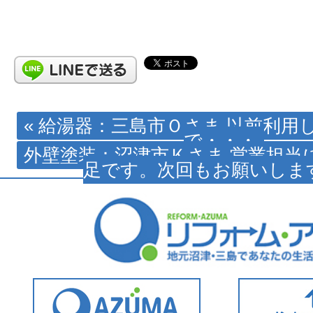
« 給湯器：三島市Ｏさま 以前利用
で・・・
外壁塗装：沼津市Ｋさま 営業担当
足です。次回もお願いします