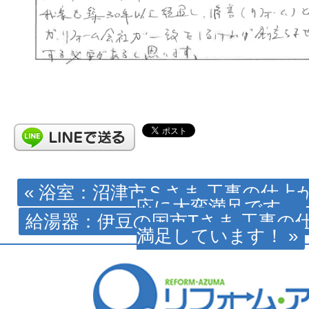
« 浴室：沼津市Ｓさま 工事の仕上
応に大変満足です。
給湯器：伊豆の国市Tさま 工事の
満足しています！ »