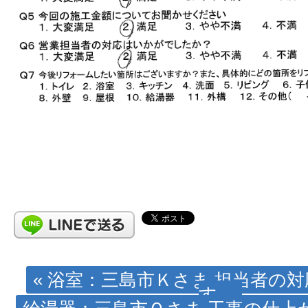
« 浴室：三島市Ｋさま 担当者の
す。