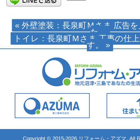
« 外壁塗装：長泉町Ｍさま 広告
た。
トイレ：長泉町Ｍさま 工事の仕
す。 »
Copyright ©
2015-2026 リフォーム・アズマ. All Rig