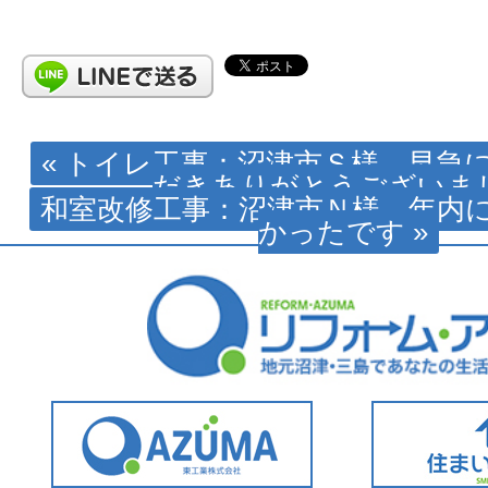
« トイレ工事：沼津市Ｓ様 早急
だきありがとうございま
和室改修工事：沼津市Ｎ様 年内
かったです »