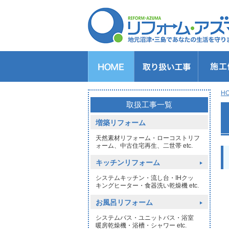
キッチンのリフォーム
バスルームのリフォーム
トイレのリフォーム
洗面所のリフォーム
給湯器交換
窓リフォーム
玄関リフォーム
1DAYリフォーム
外壁・屋根塗装
H
>
取扱工事一覧
増築リフォーム
天然素材リフォーム・ローコストリフ
ォーム、中古住宅再生、二世帯 etc.
キッチンリフォーム
システムキッチン・流し台・IHクッ
キングヒーター・食器洗い乾燥機 etc.
お風呂リフォーム
システムバス・ユニットバス・浴室
暖房乾燥機・浴槽・シャワー etc.