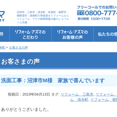
沼津市・三島市・清水町・長泉町・裾野市・
御殿場市・函南町の増改築＆リフォームなら
リフォーム・アズマ静岡県最大級のショール
ーム完備
リフォーム・アズマのこだわり
お客さまへの5つのお約束
リフォームの流れ
リフォームQ&A
安心保証
リフォームローン相談
お客さまの声
お客様インタビュー
会社案内
スタッフ紹介
ショールーム
職人さん紹介
イメージキャ
お知らせ＆お
社長のブログ
ブログ
お元気様新聞
受賞歴
OME
>
お客さまの声
 洗面工事：沼津市M様 家族で喜んでいます
お客さまの声
洗面工事：沼津市M様 家族で喜んでいます
投稿日：2019年04月13日 タグ:
リフォーム 三島市
,
リフォーム
ム 清水町
,
リフォーム 裾
ありがとうございました。