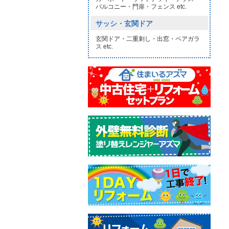
バルコニー・門扉・フェンス etc.
サッシ・玄関ドア
玄関ドア・二重刺し・出窓・ペアガラ
ス etc.