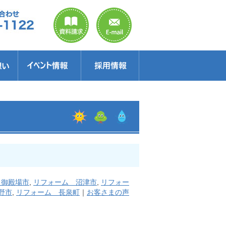
のご案内
ラクター
得情報
イベント情報・見学会
セミナー
お得情報
 御殿場市
,
リフォーム 沼津市
,
リフォー
野市
,
リフォーム 長泉町
｜
お客さまの声