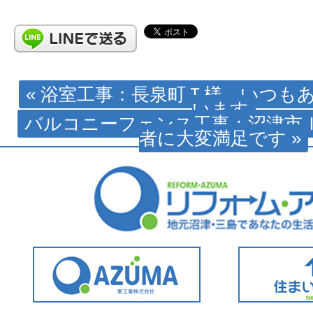
« 浴室工事：長泉町Ｔ様 いつも
います
バルコニーフェンス工事：沼津市
者に大変満足です »