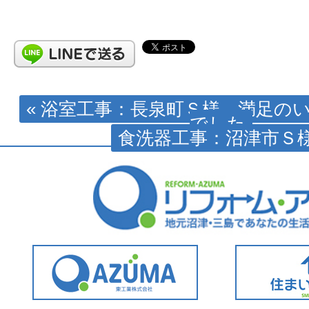
« 浴室工事：長泉町Ｓ様 満足の
でした
食洗器工事：沼津市Ｓ様