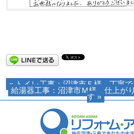
« トイレ工事：沼津市Ｅ様 丁寧
給湯器工事：沼津市Ｍ様 仕上が
す »