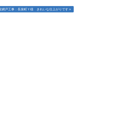
室網戸工事：長泉町Ｙ様 きれいな仕上がりです »