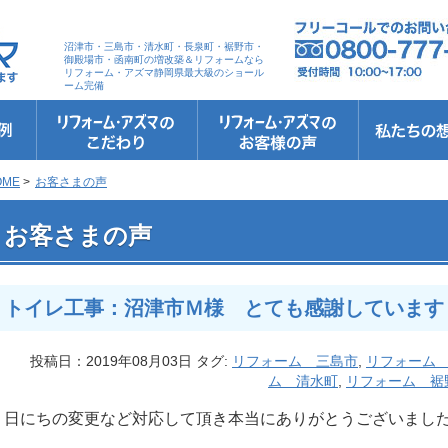
沼津市・三島市・清水町・長泉町・裾野市・
御殿場市・函南町の増改築＆リフォームなら
リフォーム・アズマ静岡県最大級のショール
ーム完備
リフォーム・アズマのこだわり
お客さまへの5つのお約束
リフォームの流れ
リフォームQ&A
安心保証
リフォームローン相談
お客さまの声
お客様インタビュー
会社案内
スタッフ紹介
ショールーム
職人さん紹介
イメージキャ
お知らせ＆お
社長のブログ
ブログ
お元気様新聞
受賞歴
OME
>
お客さまの声
 トイレ工事：沼津市Ｍ様 とても感謝しています
お客さまの声
トイレ工事：沼津市Ｍ様 とても感謝しています
投稿日：2019年08月03日 タグ:
リフォーム 三島市
,
リフォーム
ム 清水町
,
リフォーム 裾
日にちの変更など対応して頂き本当にありがとうございまし