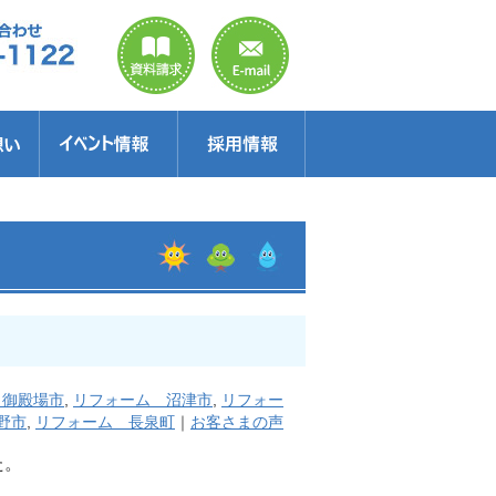
のご案内
ラクター
得情報
イベント情報・見学会
セミナー
お得情報
 御殿場市
,
リフォーム 沼津市
,
リフォー
野市
,
リフォーム 長泉町
｜
お客さまの声
た。