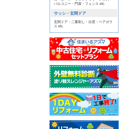
バルコニー・門扉・フェンス etc.
サッシ・玄関ドア
玄関ドア・二重刺し・出窓・ペアガラ
ス etc.