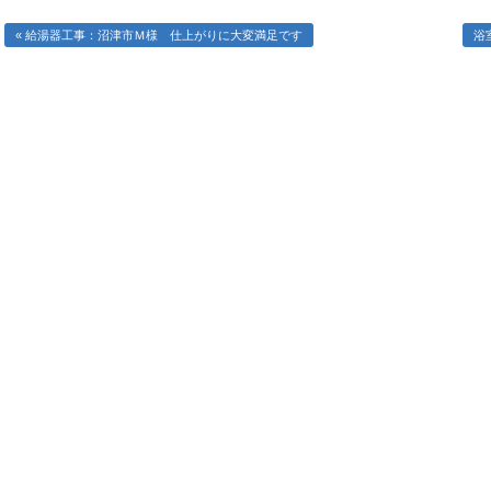
« 給湯器工事：沼津市Ｍ様 仕上がりに大変満足です
浴