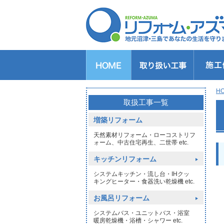
キッチンのリフォーム
バスルームのリフォーム
トイレのリフォーム
洗面所のリフォーム
給湯器交換
窓リフォーム
玄関リフォーム
1DAYリフォーム
外壁・屋根塗装
H
>
取扱工事一覧
増築リフォーム
天然素材リフォーム・ローコストリフ
ォーム、中古住宅再生、二世帯 etc.
キッチンリフォーム
システムキッチン・流し台・IHクッ
キングヒーター・食器洗い乾燥機 etc.
お風呂リフォーム
システムバス・ユニットバス・浴室
暖房乾燥機・浴槽・シャワー etc.