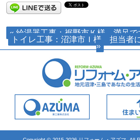
« 給湯器工事：裾野市Ｋ様 満足で
トイレ工事：沼津市Ｉ様 担当者
»
Copyright ©
2015-2026 リフォーム・アズマ. All Rig