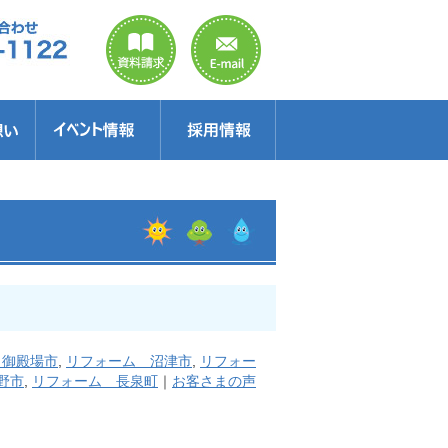
のご案内
ラクター
得情報
イベント情報・見学会
セミナー
お得情報
 御殿場市
,
リフォーム 沼津市
,
リフォー
野市
,
リフォーム 長泉町
｜
お客さまの声