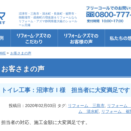
沼津市・三島市・清水町・長泉町・裾野市・
御殿場市・函南町の増改築＆リフォームなら
リフォーム・アズマ静岡県最大級のショール
ーム完備
リフォーム・アズマのこだわり
お客さまへの5つのお約束
リフォームの流れ
リフォームQ&A
安心保証
リフォームローン相談
お客さまの声
お客様インタビュー
会社案内
スタッフ紹介
ショールーム
職人さん紹介
イメージキャ
お知らせ＆お
社長のブログ
ブログ
お元気様新聞
受賞歴
OME
>
お客さまの声
 トイレ工事：沼津市Ｉ様 担当者に大変満足です
お客さまの声
トイレ工事：沼津市Ｉ様 担当者に大変満足です
投稿日：2020年02月03日 タグ:
リフォーム 三島市
,
リフォーム
ム 清水町
,
リフォーム 裾
担当者の対応、施工金額に大変満足です。