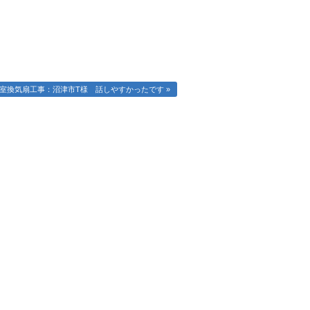
室換気扇工事：沼津市T様 話しやすかったです »