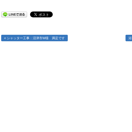
« シャッター工事：沼津市W様 満足です
浴