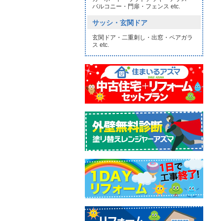
バルコニー・門扉・フェンス etc.
サッシ・玄関ドア
玄関ドア・二重刺し・出窓・ペアガラ
ス etc.