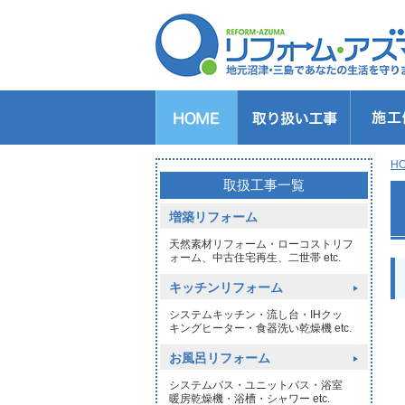
キッチンのリフォーム
バスルームのリフォーム
トイレのリフォーム
洗面所のリフォーム
給湯器交換
窓リフォーム
玄関リフォーム
1DAYリフォーム
外壁・屋根塗装
H
>
取扱工事一覧
増築リフォーム
天然素材リフォーム・ローコストリフ
ォーム、中古住宅再生、二世帯 etc.
キッチンリフォーム
システムキッチン・流し台・IHクッ
キングヒーター・食器洗い乾燥機 etc.
お風呂リフォーム
システムバス・ユニットバス・浴室
暖房乾燥機・浴槽・シャワー etc.